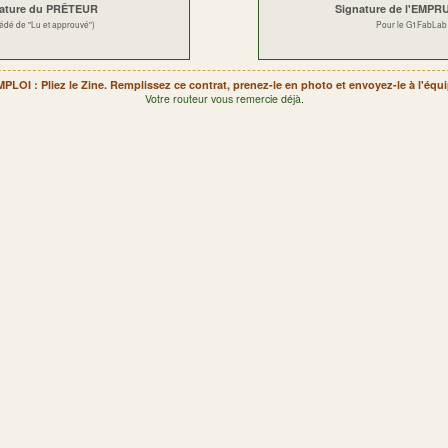
ature du PRÊTEUR
Signature de l'EMP
édé de "Lu et approuvé")
Pour le G1FabLab
LOI : Pliez le Zine. Remplissez ce contrat, prenez-le en photo et envoyez-le à l'équi
Votre routeur vous remercie déjà.