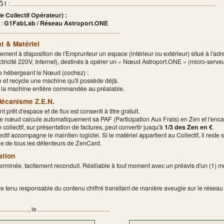
 Ğ1 :
 Collectif Opérateur) :
 :
G1FabLab / Réseau Astroport.ONE
at & Matériel
tement à disposition de l'Emprunteur un espace (intérieur ou extérieur) situé à l'a
lectricité 220V, Internet), destinés à opérer un « Nœud Astroport.ONE » (micro-serv
e hébergeant le Nœud (cochez) :
e et recycle une machine qu'il possède déjà.
nit la machine entière commandée au préalable.
Mécanisme Z.E.N.
t prêt d'espace et de flux est consenti à titre gratuit.
e nœud calcule automatiquement sa PAF (Participation Aux Frais) en Ẑen et l'enca
e collectif, sur présentation de factures, peut convertir jusqu'à
1/3 des Ẑen en €
.
ectif accompagne le maintien logiciel. Si le matériel appartient au Collectif, il reste 
lle de tous les détenteurs de ZenCard.
ation
erminée, tacitement reconduit. Résiliable à tout moment avec un préavis d'un (1) m
re tenu responsable du contenu chiffré transitant de manière aveugle sur le réseau 
, le
.