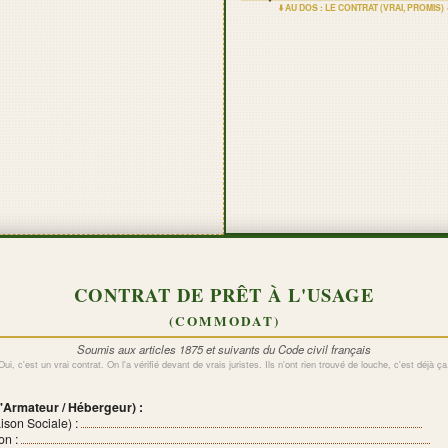
⬇️ AU DOS : LE CONTRAT (VRAI, PROMIS) ⬇
CONTRAT DE PRÊT À L'USAGE
(COMMODAT)
Soumis aux articles 1875 et suivants du Code civil français
Oui, c'est un vrai contrat. On l'a vérifié devant de vrais juristes. Ils n'ont rien trouvé de louche, c'est déjà ça
'Armateur / Hébergeur) :
son Sociale) :
ion :