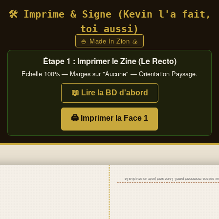
🛠️ Imprime & Signe (Kevin l'a fait,
toi aussi)
🍚 Made In Zion 🍙
Étape 1 : Imprimer le Zine (Le Recto)
Echelle 100% — Marges sur "Aucune" — Orientation Paysage.
📖 Lire la BD d'abord
🖨️ Imprimer la Face 1
les deux options ronronnent pareil. L'une sent juste un peu 